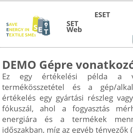
Vai al contenuto
ESET
SET
Web
DEMO Gépre vonatkozó
Ez egy értékelési példa a vá
termékösszetétel és a gép/alkal
értékelés egy gyártási részleg va
fókuszál, ahol a fogyasztás mérh
energiára és a termékek menny
időszakban, míg az egyéb tényezők (pl