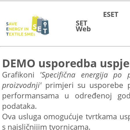
Skip to Main Content
ESET
SET
Web
DEMO usporedba uspje
Grafikoni
'Specifična energija po 
proizvodnji'
primjeri su usporebe p
performansama u određenoj godi
podataka.
Ova usluga omogućuje tvrtkama us
s najsličnijim tvornicama.