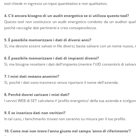
tool chiede in ingresso un input quantitativo e non qualitativo.
4. C'è ancora bisogno di un audit energetico se si utilizza questo tool?
Questo tool non sostituisce un audit energetico condotto da un auditor quali
poiché raccoglie dati pertinenti e crea consapevolezza.
5. È possibile memorizzare i dati di diversi anni?
Sì, ma devono essere salvati in file diversi; basta salvare con un nome nuovo, re
6. È possibile memorizzare i dati di impianti diversi?
Sì, ma bisogna resettare i dati dell'impianto (mentre l'UID consentirà di salva
7. I miei dati restano anonimi?
Sì, poiché i dati sono trasmessi senza riportare il nome dell'azienda.
8. Perché dovrei caricare i miei dati?
I servizi WEB di SET calcolano il ‘profilo energetico’ della tua azienda e scelgon
9. E se inserisco dati non veritieri?
In tal caso, i benchmarks trovati non saranno su misura per il tuo profilo.
10. Come mai non trovo l'anno giusto nel campo 'anno di riferimento'?