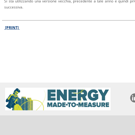
Si sta utilizzando una versione vecchia, precedente a tale anno e quindi priv
successiva.
[PRINT]