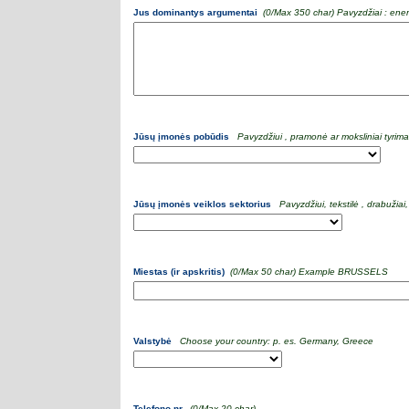
Jus dominantys argumentai
(
0
/Max 350 char)
Pavyzdžiai : ene
Jūsų įmonės pobūdis
Pavyzdžiui , pramonė ar moksliniai tyrima
Jūsų įmonės veiklos sektorius
Pavyzdžiui, tekstilė , drabužiai
Miestas (ir apskritis)
(
0
/Max 50 char)
Example BRUSSELS
Valstybė
Choose your country: p. es. Germany, Greece
Telefono nr.
(
0
/Max 20 char)