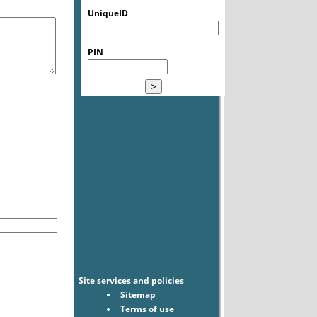
UniqueID
PIN
Site services and policies
Sitemap
Terms of use