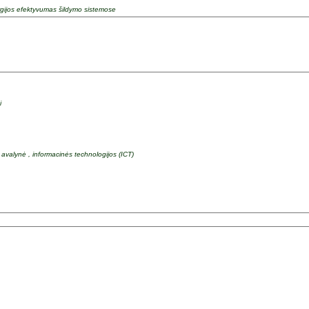
rgijos efektyvumas šildymo sistemose
i
, avalynė , informacinės technologijos (ICT)