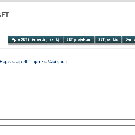
SET
Apie SET internetinį įrankį
SET projektas
SET įrankis
Demon
Registracija SET aplinkraščiui gauti