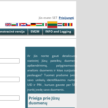
Jūs esate: SET
Prisijungti
stracinė versija
EM2M
INFO and Logging
Ar Jūs norite gauti detalizuotą
statistinį Jūsų pateiktų duomenų
apibendrinimą, palyginamosios
analizės duomenis ir kitas susijusias
paslaugas? Tuomet prašome įvesti
savo unikalų identifikavimo numerį
UID ir PIN , kuriuos gavote per SET
įrankį įvedę savo duomenis.
Prieiga prie Jūsų
duomenų