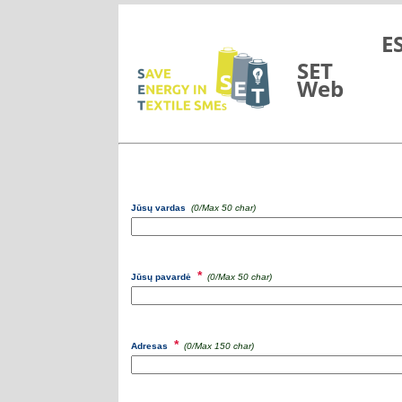
Skip to Main Content
E
SET
Web
Jūsų vardas
(
0
/Max 50 char)
*
Jūsų pavardė
(
0
/Max 50 char)
*
Adresas
(
0
/Max 150 char)