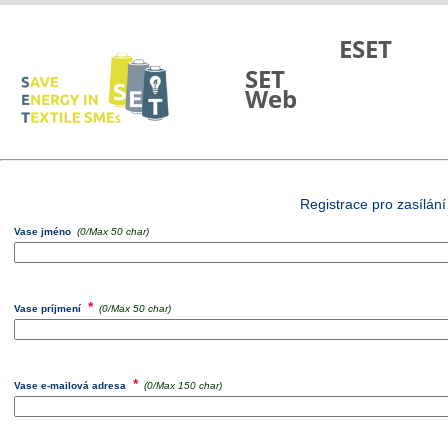
Skip to Main Content
ESET
SET
Web
Registrace pro zasílán
Vase jméno
(
0
/Max 50 char)
*
Vase príjmení
(
0
/Max 50 char)
*
Vase e-mailová adresa
(
0
/Max 150 char)