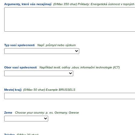
Argumenty, které vás nezajímají
(
0
/Max 350 char)
Príklady: Energetická úcinnost v topnýc
Typ vasí spolecnosti
Např. průmysl nebo výzkum
Obor vasí spolecnosti
Například textil, oděvy ,obuv, informační technologie (ICT)
Mesto( kraj)
(
0
/Max 50 char)
Example BRUSSELS
Zeme
Choose your country: p. es. Germany, Greece
Telefon
(
0
/Max 20 char)